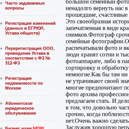
большой семейный фото
Часто задаваемые
ненадолго вернуть нас в
вопросы
прошедшие, счастливые
Это своеобразная истори
Регистрация изменений
запечатленная в виде к
(данных в ЕГРЮЛ,
Устава обществ)
снимков.Фотограф срочн
семейные фотографии.Од
распечатывали фото и вк
Перерегистрация ООО,
приведение Устава в
люди хранят сотни и ты
соответствие с ФЗ №
фотоаппарате, либо в па
312-ФЗ
сортировку и обработку
немногие.Как бы там ни
Регистрация
не утрачивают своей зна
недвижимости по
многие предпочитают по
Москве
фото архива профессион
предлагаем стать. И дело
Абонентское
в том, что довольно ча
юридическое
обслуживание
срочно, когда поблизос
нет.Очень важно сделат
Заслужив хорошую репут
Бизнес идеи
NEW!