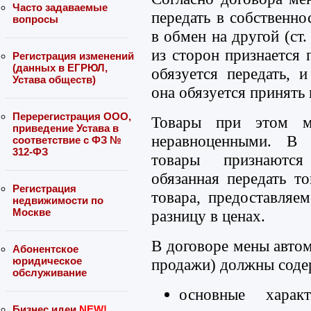
Часто задаваемые
передать в собственно
вопросы
в обмен на другой (ст
из сторон признается 
Регистрация изменений
(данных в ЕГРЮЛ,
обязуется передать, 
Устава обществ)
она обязуется принять 
Перерегистрация ООО,
Товары при этом м
приведение Устава в
неравноценными. В 
соответствие с ФЗ №
312-ФЗ
товары признаются
обязанная передать т
Регистрация
товара, предоставляе
недвижимости по
Москве
разницу в ценах.
В договоре мены автом
Абонентское
юридическое
продажи) должны соде
обслуживание
основные характ
Бизнес идеи
NEW!