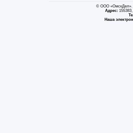
© ООО «ОмскДел». 
Адрес:
155383, 
Те
Наша электрон