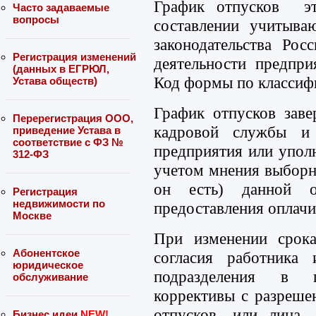
График отпусков эт
Часто задаваемые
вопросы
составлении учитыва
законодательства Рос
Регистрация изменений
деятельности предпри
(данных в ЕГРЮЛ,
Код формы по классиф
Устава обществ)
График отпусков заве
Перерегистрация ООО,
кадровой службы и 
приведение Устава в
соответствие с ФЗ №
предприятия или упол
312-ФЗ
учетом мнения выборн
он есть) данной о
Регистрация
недвижимости по
предоставления оплачи
Москве
При изменении срока
Абонентское
согласия работника 
юридическое
подразделения в 
обслуживание
коррективы с разреше
отпусков, или лица,
Бизнес идеи
NEW!