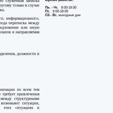
то служебная записка
ругому только в случае
Пн. - Чт.
9:00-19:00
ка.
Пт.
9:00-18:00
Сб.- Вс.
выходные дни
го, информационного,
 рода переписка между
редложение или иную
ланов и направляемая
зделения, должности и
низации по всем тем
е требует привлечения
 между структурными
 возникают ситуации,
В этих ситуациях и