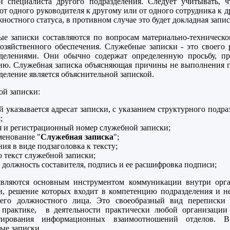
и специалиста другого подразделения. Следует учитывать, ч
т одного руководителя к другому или от одного сотрудника к д
ностного статуса, в противном случае это будет докладная запис
е записки составляются по вопросам материально-техническо
озяйственного обеспечения. Служебные записки - это своего
зделениями. Они обычно содержат определенную просьбу, п
ю. Служебная записка объясняющая причины не выполнения п
деление является объяснительной запиской.
ой записки:
й указывается адресат записки, с указанием структурного подра
;
я и регистрационный номер служебной записки;
менование "
Служебная записка
";
ия в виде подзаголовка к тексту;
 текст служебной записки;
 должность составителя, подпись и ее расшифровка подписи;
являются основным инструментом коммуникации внутри орга
и, решение которых входит в компетенцию подразделения и н
его должностного лица. Это своеобразный вид переписки
 практике, в деятельности практически любой организации
тирования информационных взаимоотношений отделов. 
ые записки.