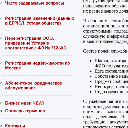
имя руководителя ил
Часто задаваемые вопросы
направляются обычно о
их равнозначного долж
Регистрация изменений (данных
В основном, служебны
в ЕГРЮЛ, Устава обществ)
организационного и х
структурными подра
служебную информаци
Перерегистрация ООО,
в вышестоящее подраз
приведение Устава в
соответствие с ФЗ № 312-ФЗ
Состав полей служебн
Шапка, в которо
Регистрация недвижимости по
ФИО получателя
Москве
Дата составлени
Собственно наи
Предмет сообщен
Абонентское юридическое
Непосредственно
обслуживание
Подразделение и
Служебные записки 
Бизнес идеи
NEW!
вопросам деятельност
Словарь терминов
внимания вышестоящ
подразделениями. На
требующие докумен
Контакты
используются служебн