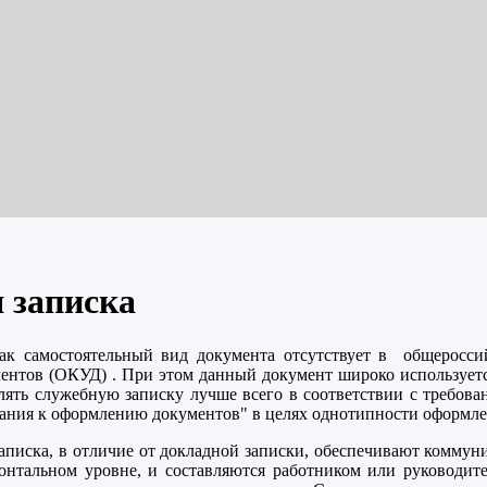
 записка
как самостоятельный вид документа отсутствует в общеросси
ентов (ОКУД) . При этом данный документ широко используетс
лять служебную записку лучше всего в соответствии с требов
ния к оформлению документов" в целях однотипности оформле
аписка, в отличие от докладной записки, обеспечивают комму
онтальном уровне, и составляются работником или руководит