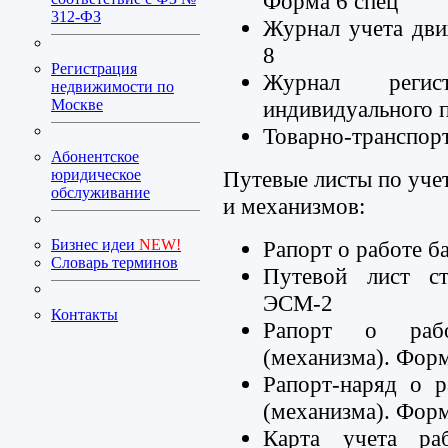
Форма 6 спец
312-ФЗ
Журнал учета дви
8
Регистрация
Журнал регис
недвижимости по
индивидуального 
Москве
Товарно-транспорт
Абонентское
Путевые листы по уче
юридическое
обслуживание
и механизмов:
Рапорт о работе 
Бизнес идеи
NEW!
Словарь терминов
Путевой лист с
ЭСМ-2
Контакты
Рапорт о рабо
(механизма). Фор
Рапорт-наряд о 
(механизма). Фор
Карта учета ра