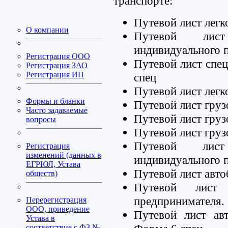
транспорте:
Путевой лист легк
О компании
Путевой лист
индивидуального 
Регистрация ООО
Путевой лист спе
Регистрация ЗАО
Регистрация ИП
спец
Путевой лист легк
Формы и бланки
Путевой лист гру
Часто задаваемые
Путевой лист груз
вопросы
Путевой лист груз
Путевой лист
Регистрация
изменений (данных в
индивидуального 
ЕГРЮЛ, Устава
Путевой лист авто
обществ)
Путевой лист 
предпринимателя.
Перерегистрация
ООО, приведение
Путевой лист авт
Устава в
соответствие с ФЗ №