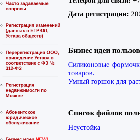
Телефон для связи:
+7
Часто задаваемые
вопросы
Дата регистрации:
200
Регистрация изменений
(данных в ЕГРЮЛ,
Устава обществ)
Бизнес идеи польз
Перерегистрация ООО,
приведение Устава в
соответствие с ФЗ №
Силиконовые формочки
312-ФЗ
товаров.
Умный горшок для раст
Регистрация
недвижимости по
Москве
Список файлов по
Абонентское
юридическое
обслуживание
Неустойка
Бизнес идеи
NEW!