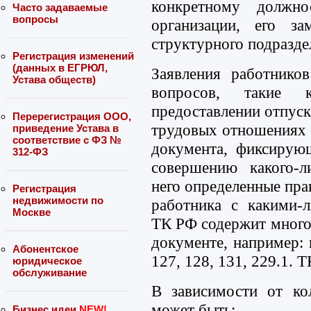
конкретному должно
Часто задаваемые
вопросы
организации, его за
структурного подразде
Регистрация изменений
(данных в ЕГРЮЛ,
Заявления работнико
Устава обществ)
вопросов, такие 
предоставлении отпуска
Перерегистрация ООО,
трудовых отношениях з
приведение Устава в
соответствие с ФЗ №
документа, фиксирую
312-ФЗ
совершению какого-л
него определенные пра
Регистрация
недвижимости по
работника с какими-л
Москве
ТК РФ содержит много
документе, например: в
Абонентское
127, 128, 131, 229.1. 
юридическое
обслуживание
В зависимости от кол
может быть:
Бизнес идеи
NEW!