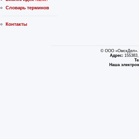
Словарь терминов
Контакты
© ООО «ОмскДел». 
Адрес:
155383, 
Те
Наша электрон