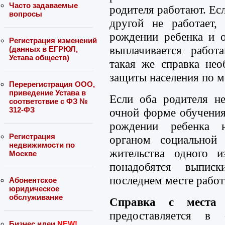
Часто задаваемые
родителя работают. Есл
вопросы
другой не работает,
рождении ребенка и о
Регистрация изменений
выплачивается рабо
(данных в ЕГРЮЛ,
Устава обществ)
такая же справка нео
защиты населения по м
Перерегистрация ООО,
приведение Устава в
Если оба родителя н
соответствие с ФЗ №
312-ФЗ
очной форме обучения
рождении ребенка н
Регистрация
органом социальной
недвижимости по
жительства одного и
Москве
понадобятся выпи
последнем месте работ
Абонентское
юридическое
обслуживание
Справка с места 
предоставляется в
Бизнес идеи
NEW!