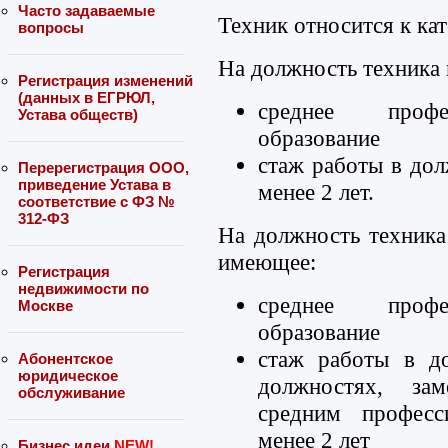
Часто задаваемые
Техник относится к кат
вопросы
На должность техника 
Регистрация изменений
(данных в ЕГРЮЛ,
среднее профес
Устава обществ)
образование
стаж работы в дол
Перерегистрация ООО,
приведение Устава в
менее 2 лет.
соответствие с ФЗ №
312-ФЗ
На должность техника 
имеющее:
Регистрация
недвижимости по
среднее профес
Москве
образование
стаж работы в д
Абонентское
юридическое
должностях, за
обслуживание
средним професс
менее 2 лет
Бизнес идеи
NEW!