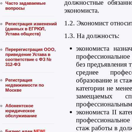
должностные обязанно
Часто задаваемые
вопросы
экономиста.
1.2. Экономист относит
Регистрация изменений
(данных в ЕГРЮЛ,
Устава обществ)
1.3. На должность:
экономиста назна
Перерегистрация ООО,
приведение Устава в
профессиональное
соответствие с ФЗ №
без предъявления 
312-ФЗ
среднее професс
образование и ста
Регистрация
недвижимости по
категории не мене
Москве
замещаемых сп
профессиональным 
Абонентское
экономиста II кат
юридическое
обслуживание
профессиональное 
стаж работы в дол
Бизнес идеи
NEW!