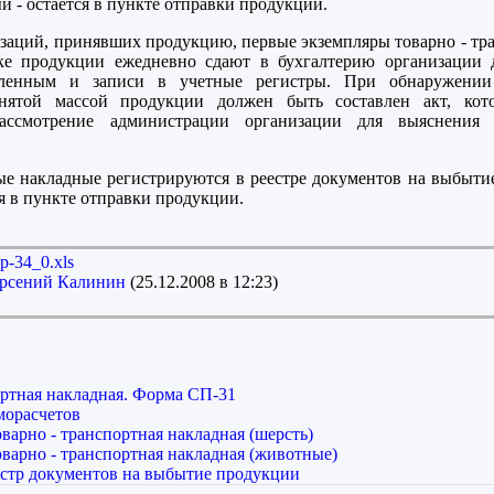
й - остается в пункте отправки продукции.
заций, принявших продукцию, первые экземпляры товарно - т
е продукции ежедневно сдают в бухгалтерию организации 
вленным и записи в учетные регистры. При обнаружени
нятой массой продукции должен быть составлен акт, ко
рассмотрение администрации организации для выяснени
ые накладные регистрируются в реестре документов на выбыт
я в пункте отправки продукции.
p-34_0.xls
рсений Калинин
(25.12.2008 в 12:23)
ртная накладная. Форма СП-31
морасчетов
варно - транспортная накладная (шерсть)
варно - транспортная накладная (животные)
стр документов на выбытие продукции