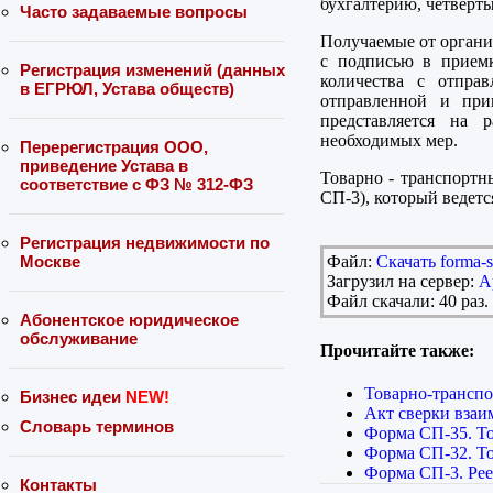
бухгалтерию, четверты
Часто задаваемые вопросы
Получаемые от органи
с подписью в приемк
Регистрация изменений (данных
количества с отпра
в ЕГРЮЛ, Устава обществ)
отправленной и при
представляется на 
необходимых мер.
Перерегистрация ООО,
приведение Устава в
Товарно - транспортн
соответствие с ФЗ № 312-ФЗ
СП-3), который ведетс
Регистрация недвижимости по
Файл:
Скачать forma-s
Москве
Загрузил на сервер:
А
Файл скачали: 40 раз.
Абонентское юридическое
обслуживание
Прочитайте также:
Товарно-транспо
Бизнес идеи
NEW!
Акт сверки взаи
Словарь терминов
Форма СП-35. То
Форма СП-32. То
Форма СП-3. Рее
Контакты