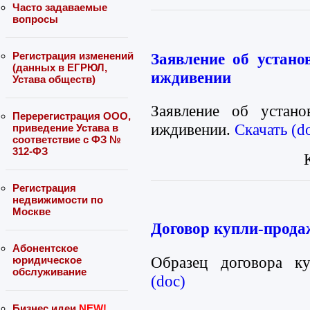
Часто задаваемые
вопросы
Заявление об устано
Регистрация изменений
(данных в ЕГРЮЛ,
иждивении
Устава обществ)
Заявление об устано
Перерегистрация ООО,
иждивении.
Скачать (d
приведение Устава в
соответствие с ФЗ №
312-ФЗ
Регистрация
недвижимости по
Москве
Договор купли-прода
Абонентское
Образец договора к
юридическое
обслуживание
(doc)
Бизнес идеи
NEW!