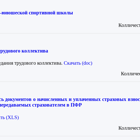
о-юношеской спортивной школы
Колличест
трудового коллектива
едания трудового коллектива.
Скачать (doc)
Колличес
ь документов о начисленных и уплаченных страховых взнос
передаваемых страхователем в ПФР
ть (XLS)
Колличест