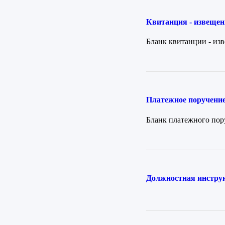
Квитанция - извещен
Бланк квитанции - из
Платежное поручение
Бланк платежного по
Должностная инстру